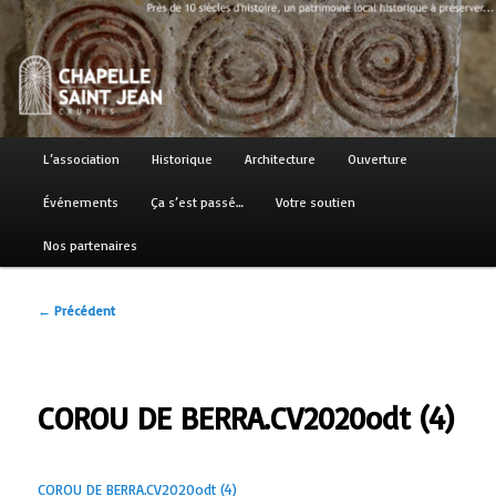
Aller
Près de 10 siècles d'histoire, un patrimoine local historique à préserver…
au
contenu
principal
Chapelle Saint Jean
Menu
L’association
Historique
Architecture
Ouverture
principal
Événements
Ça s’est passé…
Votre soutien
Nos partenaires
Navigation
←
Précédent
des
articles
COROU DE BERRA.CV2020odt (4)
COROU DE BERRA.CV2020odt (4)