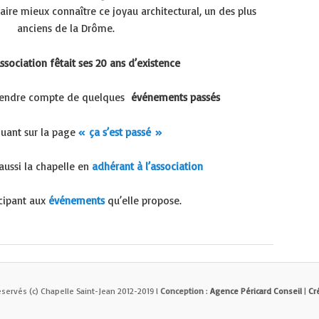
aire mieux connaître ce joyau architectural, un des plus
anciens de la Drôme.
Association fêtait ses 20 ans d’existence
 rendre compte de quelques
événements passés
quant sur la page
« ça s’est passé »
aussi la chapelle en
adhérant à l’ass
ociation
icipant aux
événements
qu’elle propose.
éservés (c) Chapelle Saint-Jean 2012-2019 l
Conception
:
Agence Péricard Conseil
|
Cr