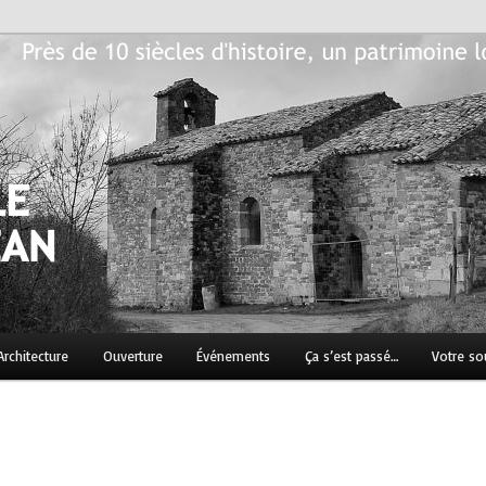
n patrimoine local historique à préserver…
Jean
Architecture
Ouverture
Événements
Ça s’est passé…
Votre so