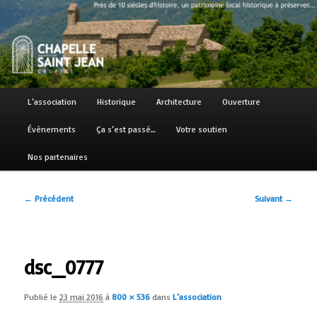
Aller
Près de 10 siècles d'histoire, un patrimoine local historique à préserver…
au
contenu
principal
Chapelle Saint Jean
Menu
L’association
Historique
Architecture
Ouverture
principal
Événements
Ça s’est passé…
Votre soutien
Nos partenaires
Navigation
← Précédent
Suivant →
des
images
dsc_0777
Publié le
23 mai 2016
à
800 × 536
dans
L’association