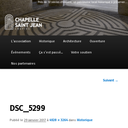
Aller
Près de 10 siècles d'histoire, un patrimoine local historique à préserver…
au
contenu
principal
Chapelle Saint Jean
Menu
L’association
Historique
Architecture
Ouverture
principal
Événements
Ça s’est passé…
Votre soutien
Nos partenaires
Navigation
Suivant →
des
images
DSC_5299
Publié le
29 janvier 2017
à
4928 × 3264
dans
Historique