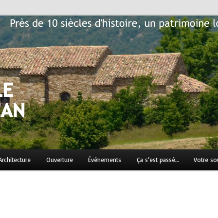
n patrimoine local historique à préserver…
Jean
Architecture
Ouverture
Événements
Ça s’est passé…
Votre so