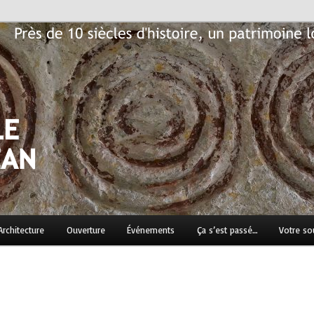
n patrimoine local historique à préserver…
Jean
Architecture
Ouverture
Événements
Ça s’est passé…
Votre so