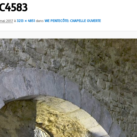
C4583
mai 2017
à
3213 × 4851
dans
WE PENTECÔTE: CHAPELLE OUVERTE