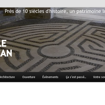
n patrimoine local historique à préserver…
Jean
Architecture
Ouverture
Événements
Ça s’est passé…
Votre so