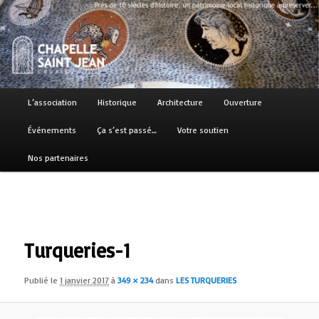
Aller
Près de 10 siècles d'histoire, un patrimoine local historique à préserver…
au
contenu
principal
Chapelle Saint Jean
Menu
L’association
Historique
Architecture
Ouverture
principal
Événements
Ça s’est passé…
Votre soutien
Nos partenaires
Navigation
des
images
Turqueries-1
Publié le
1 janvier 2017
à
349 × 234
dans
LES TURQUERIES