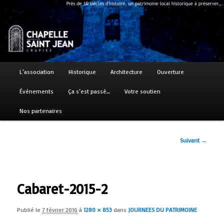
Aller
Près de 10 siècles d'histoire, un patrimoine local historique à préserver…
au
contenu
principal
Chapelle Saint Jean
Menu
L’association
Historique
Architecture
Ouverture
principal
Événements
Ça s’est passé…
Votre soutien
Nos partenaires
Navigation
Suivant →
des
images
Cabaret-2015-2
Publié le
7 février 2016
à
1280 × 853
dans
JOURNEES DU PATRIMOINE