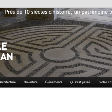
n patrimoine local historique à préserver…
Jean
Architecture
Ouverture
Événements
Ça s’est passé…
Votre so