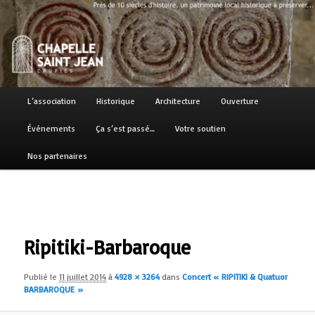
Aller
Près de 10 siècles d'histoire, un patrimoine local historique à préserver…
au
contenu
principal
Chapelle Saint Jean
Menu
L’association
Historique
Architecture
Ouverture
principal
Événements
Ça s’est passé…
Votre soutien
Nos partenaires
Navigation
des
images
Ripitiki-Barbaroque
Publié le
11 juillet 2014
à
4928 × 3264
dans
Concert « RIPITIKI & Quatuor
BARBAROQUE »